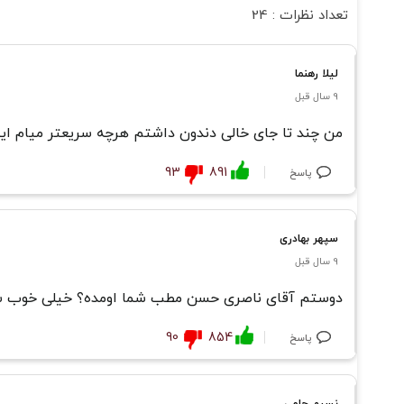
تعداد نظرات : 24
لیلا رهنما
9 سال قبل
من چند تا جای خالی دندون داشتم هرچه سریعتر میام ای
93
891
پاسخ
سپهر بهادری
9 سال قبل
دوستم آقای ناصری حسن مطب شما اومده؟ خیلی خوب ش
90
854
پاسخ