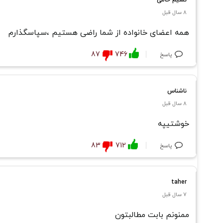
نسیم حامی
8 سال قبل
همه اعضای خانواده از شما راضی هستیم ،سپاسگذارم
87
746
پاسخ
ناشناس
8 سال قبل
خوشتیپه
83
712
پاسخ
taher
7 سال قبل
ممنونم بابت مطالبتون