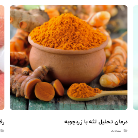
درمان تحلیل لثه با زردچوبه
رف
مقالات